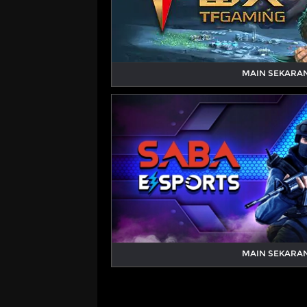
MAIN SEKARA
MAIN SEKARA