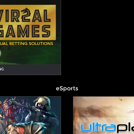
NG
eSports