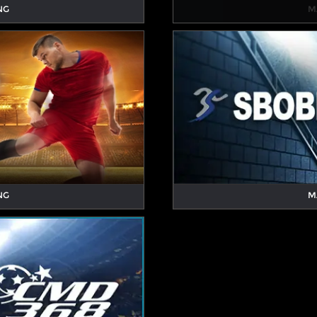
NG
M
NG
M