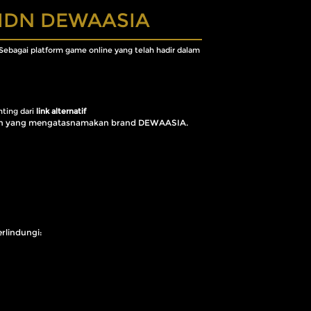
r IDN DEWAASIA
Sebagai platform game online yang telah hadir dalam
nting dari
link alternatif
an yang mengatasnamakan brand DEWAASIA.
rlindungi: