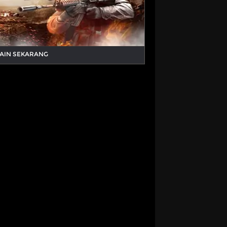
AIN SEKARANG